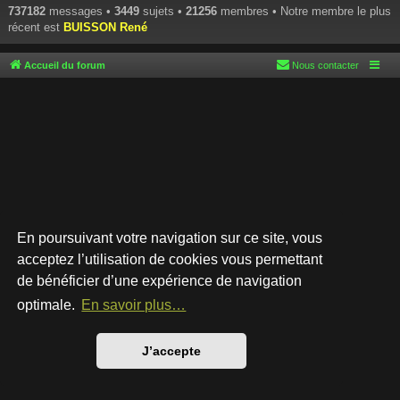
737182
messages •
3449
sujets •
21256
membres • Notre membre le plus
récent est
BUISSON René
Accueil du forum
Nous contacter
En poursuivant votre navigation sur ce site, vous
acceptez l’utilisation de cookies vous permettant
de bénéficier d’une expérience de navigation
Développé par
phpBB
® Forum Software © phpBB Limited
Style par
Arty
- phpBB 3.3 par MrGaby
optimale.
En savoir plus…
Traduction française officielle
©
Qiaeru
Confidentialité
|
Conditions
J’accepte