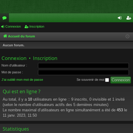
or
Connexion
Inscription
on
ns
u
ne
cri
Accueil du forum
m
xi
pti
Aucun forum.
s
on
on
Connexion
•
Inscription
Nom d’utilisateur :
Mot de passe :
J’ai oublié mon mot de passe
Se souvenir de moi
Qui est en ligne ?
Au total, il y a
10
utilisateurs en ligne :: 9 inscrits, 0 invisible et 1 invité
(selon le nombre d’utilisateurs actifs des 5 dernières minutes)
Le nombre maximal d’utilisateurs en ligne simultanément a été de
453
le
11 janv. 2023, 11:50
Statistiques