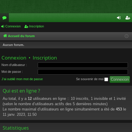
or
Connexion
Inscription
on
ns
u
ne
cri
Accueil du forum
m
xi
pti
Aucun forum.
s
on
on
Connexion
•
Inscription
Nom d’utilisateur :
Mot de passe :
J’ai oublié mon mot de passe
Se souvenir de moi
Qui est en ligne ?
Au total, il y a
12
utilisateurs en ligne :: 10 inscrits, 1 invisible et 1 invité
(selon le nombre d’utilisateurs actifs des 5 dernières minutes)
Le nombre maximal d’utilisateurs en ligne simultanément a été de
453
le
11 janv. 2023, 11:50
Statistiques