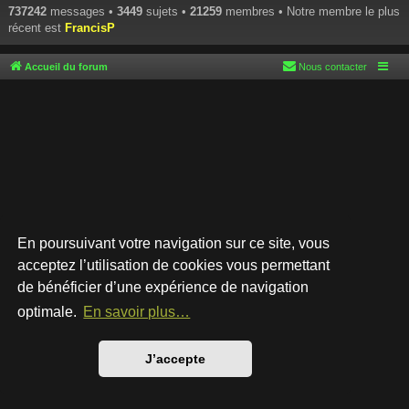
737242
messages •
3449
sujets •
21259
membres • Notre membre le plus
récent est
FrancisP
Accueil du forum
Nous contacter
En poursuivant votre navigation sur ce site, vous
acceptez l’utilisation de cookies vous permettant
de bénéficier d’une expérience de navigation
Développé par
phpBB
® Forum Software © phpBB Limited
Style par
Arty
- phpBB 3.3 par MrGaby
optimale.
En savoir plus…
Traduction française officielle
©
Qiaeru
Confidentialité
|
Conditions
J’accepte