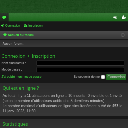
or
Connexion
Inscription
on
ns
u
ne
cri
Accueil du forum
m
xi
pti
Aucun forum.
s
on
on
Connexion
•
Inscription
Nom d’utilisateur :
Mot de passe :
J’ai oublié mon mot de passe
Se souvenir de moi
Qui est en ligne ?
Au total, il y a
11
utilisateurs en ligne :: 10 inscrits, 0 invisible et 1 invité
(selon le nombre d’utilisateurs actifs des 5 dernières minutes)
Le nombre maximal d’utilisateurs en ligne simultanément a été de
453
le
11 janv. 2023, 11:50
Statistiques