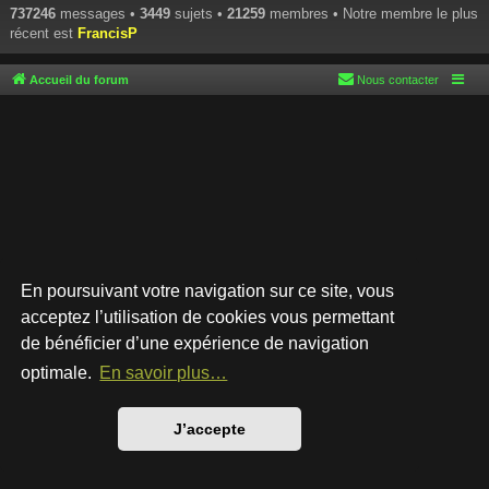
737246
messages •
3449
sujets •
21259
membres • Notre membre le plus
récent est
FrancisP
Accueil du forum
Nous contacter
En poursuivant votre navigation sur ce site, vous
acceptez l’utilisation de cookies vous permettant
de bénéficier d’une expérience de navigation
Développé par
phpBB
® Forum Software © phpBB Limited
Style par
Arty
- phpBB 3.3 par MrGaby
optimale.
En savoir plus…
Traduction française officielle
©
Qiaeru
Confidentialité
|
Conditions
J’accepte