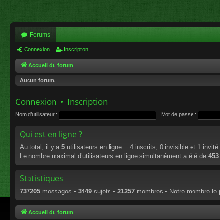
Forums
Connexion
Inscription
Accueil du forum
Aucun forum.
Connexion
•
Inscription
Nom d’utilisateur :
Mot de passe :
Qui est en ligne ?
Au total, il y a
5
utilisateurs en ligne :: 4 inscrits, 0 invisible et 1 invi
Le nombre maximal d’utilisateurs en ligne simultanément a été de
453
Statistiques
737205
messages •
3449
sujets •
21257
membres • Notre membre le p
Accueil du forum