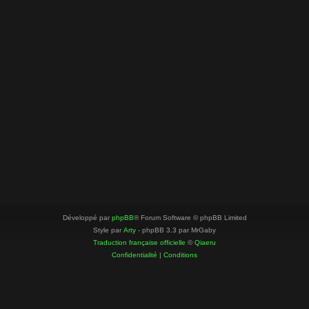
Développé par
phpBB
® Forum Software © phpBB Limited
Style par
Arty
- phpBB 3.3 par MrGaby
Traduction française officielle
©
Qiaeru
Confidentialité
|
Conditions