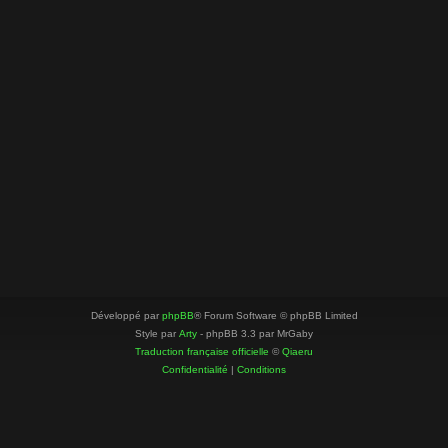
Développé par
phpBB
® Forum Software © phpBB Limited
Style par
Arty
- phpBB 3.3 par MrGaby
Traduction française officielle
©
Qiaeru
Confidentialité
|
Conditions