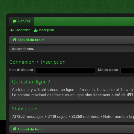
Forums
Connexion
Inscription
Accueil du forum
Aucun forum.
Connexion
•
Inscription
Nom d’utilisateur :
Mot de passe :
Qui est en ligne ?
Au total, il y a
8
utilisateurs en ligne :: 7 inscrits, 0 invisible et 1 invi
Le nombre maximal d’utilisateurs en ligne simultanément a été de
453
Statistiques
737253
messages •
3449
sujets •
21260
membres • Notre membre le p
Accueil du forum