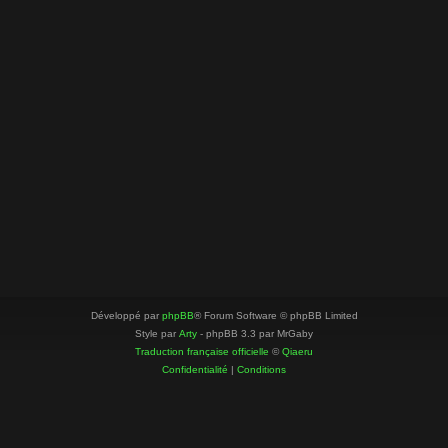
Développé par
phpBB
® Forum Software © phpBB Limited
Style par
Arty
- phpBB 3.3 par MrGaby
Traduction française officielle
©
Qiaeru
Confidentialité
|
Conditions