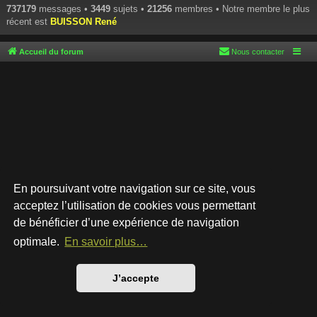
737179
messages •
3449
sujets •
21256
membres • Notre membre le plus
récent est
BUISSON René
Accueil du forum
Nous contacter
En poursuivant votre navigation sur ce site, vous
acceptez l’utilisation de cookies vous permettant
de bénéficier d’une expérience de navigation
Développé par
phpBB
® Forum Software © phpBB Limited
Style par
Arty
- phpBB 3.3 par MrGaby
optimale.
En savoir plus…
Traduction française officielle
©
Qiaeru
Confidentialité
|
Conditions
J’accepte