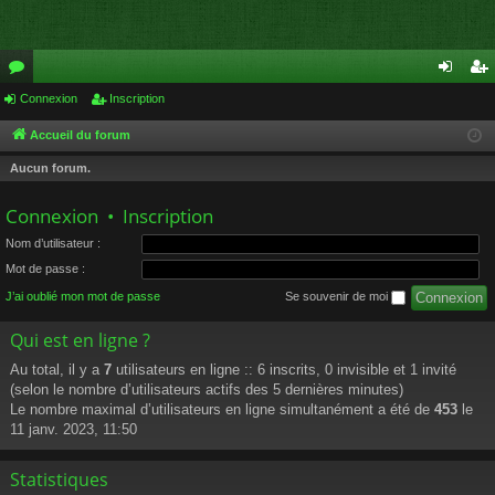
or
Connexion
Inscription
on
ns
u
ne
cri
Accueil du forum
m
xi
pti
Aucun forum.
s
on
on
Connexion
•
Inscription
Nom d’utilisateur :
Mot de passe :
J’ai oublié mon mot de passe
Se souvenir de moi
Qui est en ligne ?
Au total, il y a
7
utilisateurs en ligne :: 6 inscrits, 0 invisible et 1 invité
(selon le nombre d’utilisateurs actifs des 5 dernières minutes)
Le nombre maximal d’utilisateurs en ligne simultanément a été de
453
le
11 janv. 2023, 11:50
Statistiques