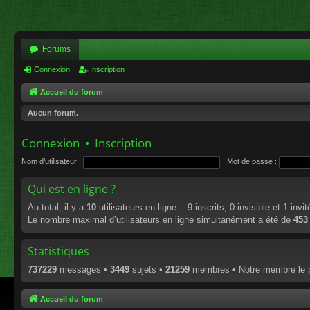
Forums
Connexion
Inscription
Accueil du forum
Aucun forum.
Connexion
•
Inscription
Nom d’utilisateur :
Mot de passe :
Qui est en ligne ?
Au total, il y a
10
utilisateurs en ligne :: 9 inscrits, 0 invisible et 1 inv
Le nombre maximal d’utilisateurs en ligne simultanément a été de
453
Statistiques
737229
messages •
3449
sujets •
21259
membres • Notre membre le p
Accueil du forum