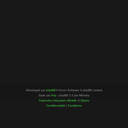
Développé par
phpBB
® Forum Software © phpBB Limited
Style par
Arty
- phpBB 3.3 par MrGaby
Traduction française officielle
©
Qiaeru
Confidentialité
|
Conditions