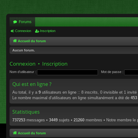
Forums
Connexion
Inscription
Accueil du forum
Aucun forum.
Connexion
•
Inscription
Nom d’utilisateur :
Mot de passe :
Qui est en ligne ?
Au total, il y a
9
utilisateurs en ligne :: 8 inscrits, 0 invisible et 1 invi
Le nombre maximal d’utilisateurs en ligne simultanément a été de
453
Statistiques
737253
messages •
3449
sujets •
21260
membres • Notre membre le p
Accueil du forum