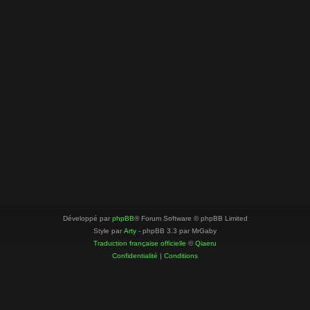
Développé par
phpBB
® Forum Software © phpBB Limited
Style par
Arty
- phpBB 3.3 par MrGaby
Traduction française officielle
©
Qiaeru
Confidentialité
|
Conditions