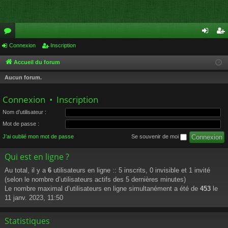
or
Connexion
Inscription
on
ns
u
ne
cri
Accueil du forum
m
xi
pti
Aucun forum.
s
on
on
Connexion
•
Inscription
Nom d’utilisateur :
Mot de passe :
J’ai oublié mon mot de passe
Se souvenir de moi
Qui est en ligne ?
Au total, il y a
6
utilisateurs en ligne :: 5 inscrits, 0 invisible et 1 invité
(selon le nombre d’utilisateurs actifs des 5 dernières minutes)
Le nombre maximal d’utilisateurs en ligne simultanément a été de
453
le
11 janv. 2023, 11:50
Statistiques