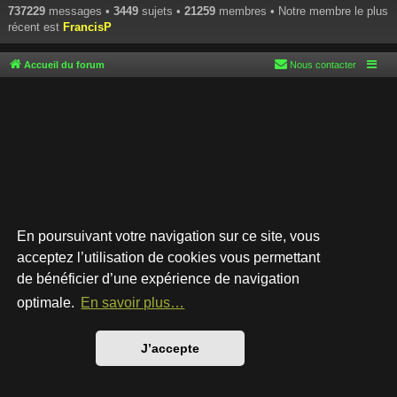
737229
messages •
3449
sujets •
21259
membres • Notre membre le plus
récent est
FrancisP
Accueil du forum
Nous contacter
En poursuivant votre navigation sur ce site, vous
acceptez l’utilisation de cookies vous permettant
de bénéficier d’une expérience de navigation
Développé par
phpBB
® Forum Software © phpBB Limited
Style par
Arty
- phpBB 3.3 par MrGaby
optimale.
En savoir plus…
Traduction française officielle
©
Qiaeru
Confidentialité
|
Conditions
J’accepte