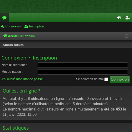
or
Connexion
Inscription
on
ns
u
ne
cri
Accueil du forum
m
xi
pti
Aucun forum.
s
on
on
Connexion
•
Inscription
Nom d’utilisateur :
Mot de passe :
J’ai oublié mon mot de passe
Se souvenir de moi
Qui est en ligne ?
Au total, il y a
8
utilisateurs en ligne :: 7 inscrits, 0 invisible et 1 invité
(selon le nombre d’utilisateurs actifs des 5 dernières minutes)
Le nombre maximal d’utilisateurs en ligne simultanément a été de
453
le
11 janv. 2023, 11:50
Statistiques