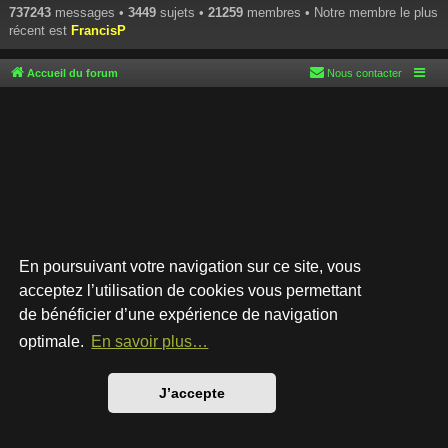
737243
messages •
3449
sujets •
21259
membres • Notre membre le plus
récent est
FrancisP
Accueil du forum
Nous contacter
En poursuivant votre navigation sur ce site, vous
acceptez l’utilisation de cookies vous permettant
de bénéficier d’une expérience de navigation
Développé par
phpBB
® Forum Software © phpBB Limited
Style par
Arty
- phpBB 3.3 par MrGaby
optimale.
En savoir plus…
Traduction française officielle
©
Qiaeru
Confidentialité
|
Conditions
J’accepte