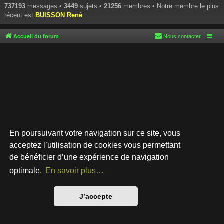
737193
messages •
3449
sujets •
21256
membres • Notre membre le plus
récent est
BUISSON René
Accueil du forum
Nous contacter
En poursuivant votre navigation sur ce site, vous
acceptez l’utilisation de cookies vous permettant
de bénéficier d’une expérience de navigation
Développé par
phpBB
® Forum Software © phpBB Limited
Style par
Arty
- phpBB 3.3 par MrGaby
optimale.
En savoir plus…
Traduction française officielle
©
Qiaeru
Confidentialité
|
Conditions
J’accepte