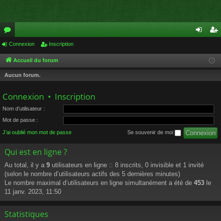
or
Connexion
Inscription
on
ns
u
ne
cri
Accueil du forum
m
xi
pti
Aucun forum.
s
on
on
Connexion
•
Inscription
Nom d’utilisateur :
Mot de passe :
J’ai oublié mon mot de passe
Se souvenir de moi
Qui est en ligne ?
Au total, il y a
9
utilisateurs en ligne :: 8 inscrits, 0 invisible et 1 invité
(selon le nombre d’utilisateurs actifs des 5 dernières minutes)
Le nombre maximal d’utilisateurs en ligne simultanément a été de
453
le
11 janv. 2023, 11:50
Statistiques