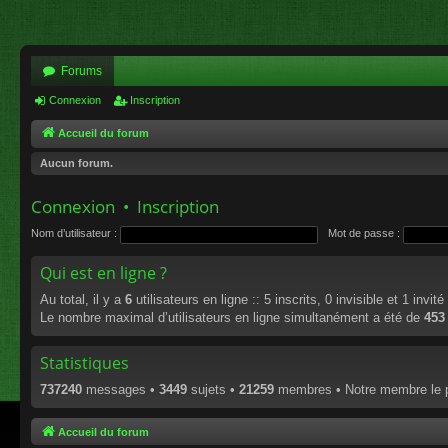
Forums
Connexion
Inscription
Accueil du forum
Aucun forum.
Connexion
•
Inscription
Nom d’utilisateur :
Mot de passe :
Qui est en ligne ?
Au total, il y a
6
utilisateurs en ligne :: 5 inscrits, 0 invisible et 1 invi
Le nombre maximal d’utilisateurs en ligne simultanément a été de
453
Statistiques
737240
messages •
3449
sujets •
21259
membres • Notre membre le p
Accueil du forum