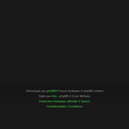
Développé par
phpBB
® Forum Software © phpBB Limited
Style par
Arty
- phpBB 3.3 par MrGaby
Traduction française officielle
©
Qiaeru
Confidentialité
|
Conditions