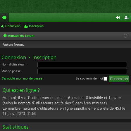
or
Connexion
Inscription
on
ns
u
ne
cri
Accueil du forum
m
xi
pti
Aucun forum.
s
on
on
Connexion
•
Inscription
Nom d’utilisateur :
Mot de passe :
J’ai oublié mon mot de passe
Se souvenir de moi
Qui est en ligne ?
Au total, il y a
7
utilisateurs en ligne :: 6 inscrits, 0 invisible et 1 invité
(selon le nombre d’utilisateurs actifs des 5 dernières minutes)
Le nombre maximal d’utilisateurs en ligne simultanément a été de
453
le
11 janv. 2023, 11:50
Statistiques