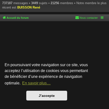
737187
messages •
3449
sujets •
21256
membres • Notre membre le plus
récent est
BUISSON René
Accueil du forum
Nous contacter
En poursuivant votre navigation sur ce site, vous
acceptez l’utilisation de cookies vous permettant
de bénéficier d’une expérience de navigation
Développé par
phpBB
® Forum Software © phpBB Limited
Style par
Arty
- phpBB 3.3 par MrGaby
optimale.
En savoir plus…
Traduction française officielle
©
Qiaeru
Confidentialité
|
Conditions
J’accepte