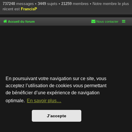
737248
messages •
3449
sujets •
21259
membres • Notre membre le plus
récent est
FrancisP
Accueil du forum
Nous contacter
En poursuivant votre navigation sur ce site, vous
acceptez l’utilisation de cookies vous permettant
de bénéficier d’une expérience de navigation
Développé par
phpBB
® Forum Software © phpBB Limited
Style par
Arty
- phpBB 3.3 par MrGaby
optimale.
En savoir plus…
Traduction française officielle
©
Qiaeru
Confidentialité
|
Conditions
J’accepte