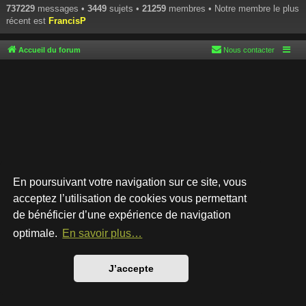
737229
messages •
3449
sujets •
21259
membres • Notre membre le plus
récent est
FrancisP
Accueil du forum
Nous contacter
En poursuivant votre navigation sur ce site, vous
acceptez l’utilisation de cookies vous permettant
de bénéficier d’une expérience de navigation
Développé par
phpBB
® Forum Software © phpBB Limited
Style par
Arty
- phpBB 3.3 par MrGaby
optimale.
En savoir plus…
Traduction française officielle
©
Qiaeru
Confidentialité
|
Conditions
J’accepte