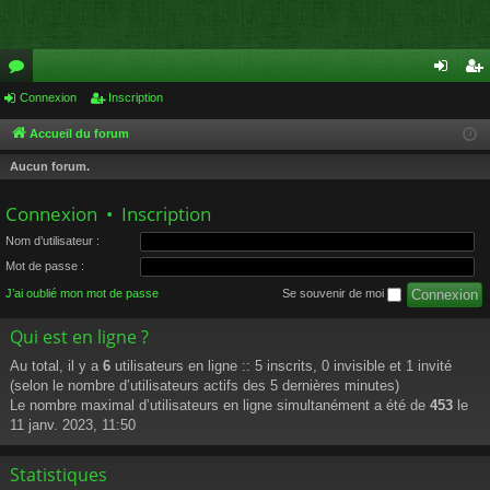
or
Connexion
Inscription
on
ns
u
ne
cri
Accueil du forum
m
xi
pti
Aucun forum.
s
on
on
Connexion
•
Inscription
Nom d’utilisateur :
Mot de passe :
J’ai oublié mon mot de passe
Se souvenir de moi
Qui est en ligne ?
Au total, il y a
6
utilisateurs en ligne :: 5 inscrits, 0 invisible et 1 invité
(selon le nombre d’utilisateurs actifs des 5 dernières minutes)
Le nombre maximal d’utilisateurs en ligne simultanément a été de
453
le
11 janv. 2023, 11:50
Statistiques