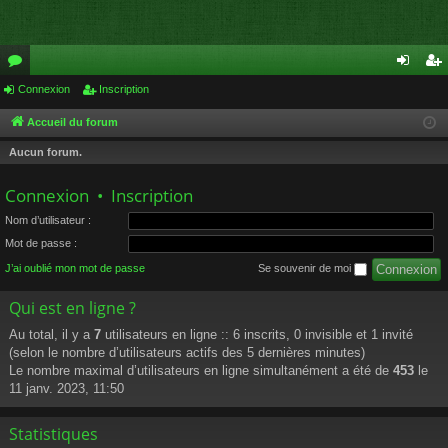
or
Connexion
Inscription
on
ns
u
ne
cri
Accueil du forum
m
xi
pti
Aucun forum.
s
on
on
Connexion
•
Inscription
Nom d’utilisateur :
Mot de passe :
J’ai oublié mon mot de passe
Se souvenir de moi
Qui est en ligne ?
Au total, il y a
7
utilisateurs en ligne :: 6 inscrits, 0 invisible et 1 invité
(selon le nombre d’utilisateurs actifs des 5 dernières minutes)
Le nombre maximal d’utilisateurs en ligne simultanément a été de
453
le
11 janv. 2023, 11:50
Statistiques