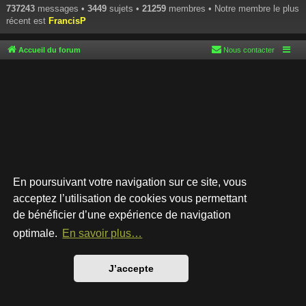
737243
messages •
3449
sujets •
21259
membres • Notre membre le plus
récent est
FrancisP
Accueil du forum
Nous contacter
En poursuivant votre navigation sur ce site, vous
acceptez l’utilisation de cookies vous permettant
de bénéficier d’une expérience de navigation
Développé par
phpBB
® Forum Software © phpBB Limited
Style par
Arty
- phpBB 3.3 par MrGaby
optimale.
En savoir plus…
Traduction française officielle
©
Qiaeru
Confidentialité
|
Conditions
J’accepte