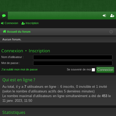
or
Connexion
Inscription
on
ns
u
ne
cri
Accueil du forum
m
xi
pti
Aucun forum.
s
on
on
Connexion
•
Inscription
Nom d’utilisateur :
Mot de passe :
J’ai oublié mon mot de passe
Se souvenir de moi
Qui est en ligne ?
Au total, il y a
7
utilisateurs en ligne :: 6 inscrits, 0 invisible et 1 invité
(selon le nombre d’utilisateurs actifs des 5 dernières minutes)
Le nombre maximal d’utilisateurs en ligne simultanément a été de
453
le
11 janv. 2023, 11:50
Statistiques