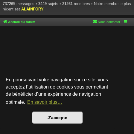
737265
messages •
3449
sujets •
21261
membres • Notre membre le plus
récent est
ALAINFORY
Accueil du forum
Nous contacter
En poursuivant votre navigation sur ce site, vous
acceptez l’utilisation de cookies vous permettant
de bénéficier d’une expérience de navigation
Développé par
phpBB
® Forum Software © phpBB Limited
Style par
Arty
- phpBB 3.3 par MrGaby
optimale.
En savoir plus…
Traduction française officielle
©
Qiaeru
Confidentialité
|
Conditions
J’accepte