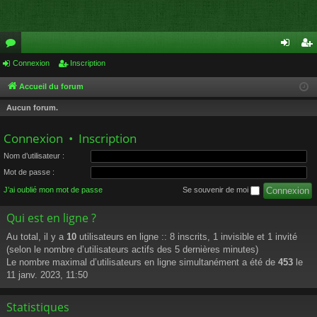
or
Connexion
Inscription
on
ns
u
ne
cri
Accueil du forum
m
xi
pti
Aucun forum.
s
on
on
Connexion
•
Inscription
Nom d’utilisateur :
Mot de passe :
J’ai oublié mon mot de passe
Se souvenir de moi
Qui est en ligne ?
Au total, il y a
10
utilisateurs en ligne :: 8 inscrits, 1 invisible et 1 invité
(selon le nombre d’utilisateurs actifs des 5 dernières minutes)
Le nombre maximal d’utilisateurs en ligne simultanément a été de
453
le
11 janv. 2023, 11:50
Statistiques