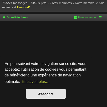
737227
messages •
3449
sujets •
21259
membres • Notre membre le plus
récent est
FrancisP
Accueil du forum
Nous contacter
En poursuivant votre navigation sur ce site, vous
acceptez l’utilisation de cookies vous permettant
de bénéficier d’une expérience de navigation
Développé par
phpBB
® Forum Software © phpBB Limited
Style par
Arty
- phpBB 3.3 par MrGaby
optimale.
En savoir plus…
Traduction française officielle
©
Qiaeru
Confidentialité
|
Conditions
J’accepte