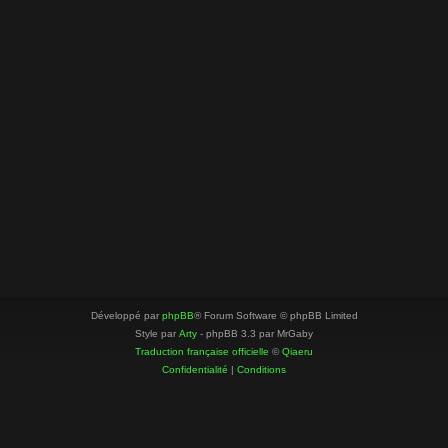
Développé par
phpBB
® Forum Software © phpBB Limited
Style par
Arty
- phpBB 3.3 par MrGaby
Traduction française officielle
©
Qiaeru
Confidentialité
|
Conditions