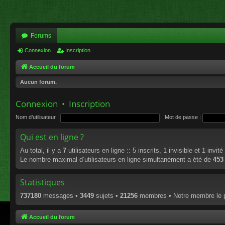
Forums
Connexion
Inscription
Accueil du forum
Aucun forum.
Connexion
•
Inscription
Nom d’utilisateur :
Mot de passe :
Qui est en ligne ?
Au total, il y a
7
utilisateurs en ligne :: 5 inscrits, 1 invisible et 1 invi
Le nombre maximal d’utilisateurs en ligne simultanément a été de
453
Statistiques
737180
messages •
3449
sujets •
21256
membres • Notre membre le p
Accueil du forum