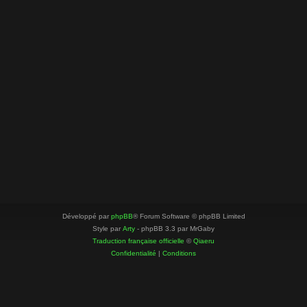
Développé par
phpBB
® Forum Software © phpBB Limited
Style par
Arty
- phpBB 3.3 par MrGaby
Traduction française officielle
©
Qiaeru
Confidentialité
|
Conditions