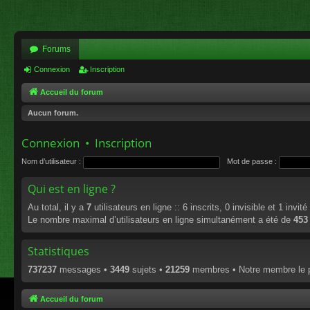
Forums
Connexion
Inscription
Accueil du forum
Aucun forum.
Connexion
•
Inscription
Nom d’utilisateur :
Mot de passe :
Qui est en ligne ?
Au total, il y a
7
utilisateurs en ligne :: 6 inscrits, 0 invisible et 1 invi
Le nombre maximal d’utilisateurs en ligne simultanément a été de
453
Statistiques
737237
messages •
3449
sujets •
21259
membres • Notre membre le p
Accueil du forum