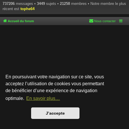
737206
messages •
3449
sujets •
21258
membres • Notre membre le plus
récent est
tophe64
Accueil du forum
Nous contacter
En poursuivant votre navigation sur ce site, vous
acceptez l’utilisation de cookies vous permettant
de bénéficier d’une expérience de navigation
Développé par
phpBB
® Forum Software © phpBB Limited
Style par
Arty
- phpBB 3.3 par MrGaby
optimale.
En savoir plus…
Traduction française officielle
©
Qiaeru
Confidentialité
|
Conditions
J’accepte