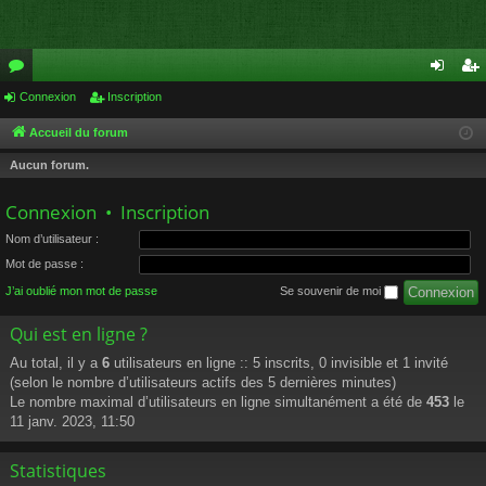
or
Connexion
Inscription
on
ns
u
ne
cri
Accueil du forum
m
xi
pti
Aucun forum.
s
on
on
Connexion
•
Inscription
Nom d’utilisateur :
Mot de passe :
J’ai oublié mon mot de passe
Se souvenir de moi
Qui est en ligne ?
Au total, il y a
6
utilisateurs en ligne :: 5 inscrits, 0 invisible et 1 invité
(selon le nombre d’utilisateurs actifs des 5 dernières minutes)
Le nombre maximal d’utilisateurs en ligne simultanément a été de
453
le
11 janv. 2023, 11:50
Statistiques