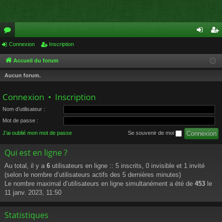
or
Connexion
Inscription
on
ns
u
ne
cri
Accueil du forum
m
xi
pti
Aucun forum.
s
on
on
Connexion
•
Inscription
Nom d’utilisateur :
Mot de passe :
J’ai oublié mon mot de passe
Se souvenir de moi
Qui est en ligne ?
Au total, il y a
6
utilisateurs en ligne :: 5 inscrits, 0 invisible et 1 invité
(selon le nombre d’utilisateurs actifs des 5 dernières minutes)
Le nombre maximal d’utilisateurs en ligne simultanément a été de
453
le
11 janv. 2023, 11:50
Statistiques