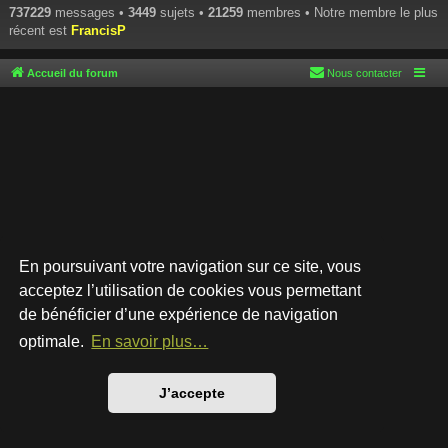
737229
messages •
3449
sujets •
21259
membres • Notre membre le plus
récent est
FrancisP
Accueil du forum
Nous contacter
En poursuivant votre navigation sur ce site, vous
acceptez l’utilisation de cookies vous permettant
de bénéficier d’une expérience de navigation
Développé par
phpBB
® Forum Software © phpBB Limited
Style par
Arty
- phpBB 3.3 par MrGaby
optimale.
En savoir plus…
Traduction française officielle
©
Qiaeru
Confidentialité
|
Conditions
J’accepte