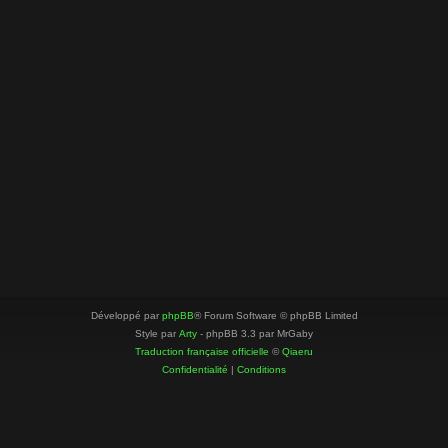
Développé par
phpBB
® Forum Software © phpBB Limited
Style par
Arty
- phpBB 3.3 par MrGaby
Traduction française officielle
©
Qiaeru
Confidentialité
|
Conditions