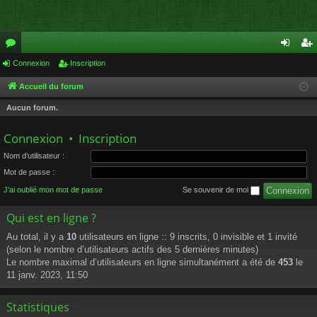
or
Connexion
Inscription
on
ns
u
ne
cri
Accueil du forum
m
xi
pti
Aucun forum.
s
on
on
Connexion
•
Inscription
Nom d’utilisateur :
Mot de passe :
J’ai oublié mon mot de passe
Se souvenir de moi
Qui est en ligne ?
Au total, il y a
10
utilisateurs en ligne :: 9 inscrits, 0 invisible et 1 invité
(selon le nombre d’utilisateurs actifs des 5 dernières minutes)
Le nombre maximal d’utilisateurs en ligne simultanément a été de
453
le
11 janv. 2023, 11:50
Statistiques