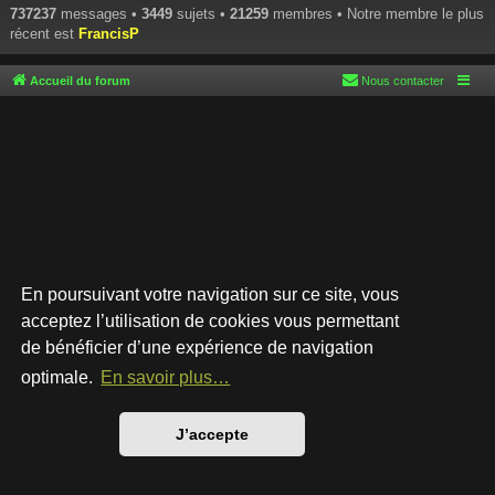
737237
messages •
3449
sujets •
21259
membres • Notre membre le plus
récent est
FrancisP
Accueil du forum
Nous contacter
En poursuivant votre navigation sur ce site, vous
acceptez l’utilisation de cookies vous permettant
de bénéficier d’une expérience de navigation
Développé par
phpBB
® Forum Software © phpBB Limited
Style par
Arty
- phpBB 3.3 par MrGaby
optimale.
En savoir plus…
Traduction française officielle
©
Qiaeru
Confidentialité
|
Conditions
J’accepte