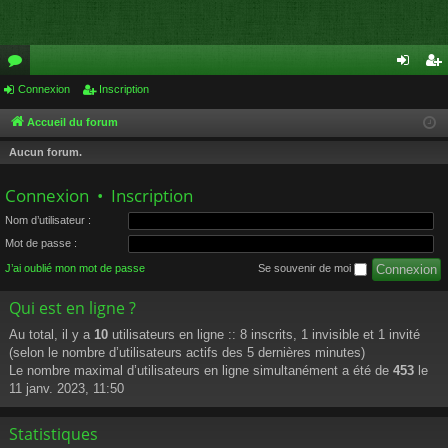
or
Connexion
Inscription
on
ns
u
ne
cri
Accueil du forum
m
xi
pti
Aucun forum.
s
on
on
Connexion
•
Inscription
Nom d’utilisateur :
Mot de passe :
J’ai oublié mon mot de passe
Se souvenir de moi
Qui est en ligne ?
Au total, il y a
10
utilisateurs en ligne :: 8 inscrits, 1 invisible et 1 invité
(selon le nombre d’utilisateurs actifs des 5 dernières minutes)
Le nombre maximal d’utilisateurs en ligne simultanément a été de
453
le
11 janv. 2023, 11:50
Statistiques