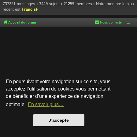
737221
messages •
3449
sujets •
21259
membres • Notre membre le plus
récent est
FrancisP
Accueil du forum
Nous contacter
En poursuivant votre navigation sur ce site, vous
acceptez l’utilisation de cookies vous permettant
de bénéficier d’une expérience de navigation
Développé par
phpBB
® Forum Software © phpBB Limited
Style par
Arty
- phpBB 3.3 par MrGaby
optimale.
En savoir plus…
Traduction française officielle
©
Qiaeru
Confidentialité
|
Conditions
J’accepte