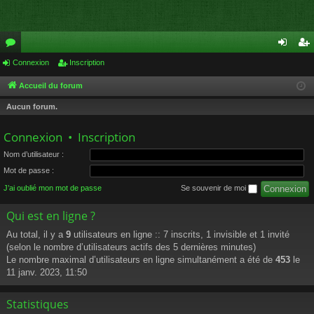
or
Connexion
Inscription
on
ns
u
ne
cri
Accueil du forum
m
xi
pti
Aucun forum.
s
on
on
Connexion
•
Inscription
Nom d’utilisateur :
Mot de passe :
J’ai oublié mon mot de passe
Se souvenir de moi
Qui est en ligne ?
Au total, il y a
9
utilisateurs en ligne :: 7 inscrits, 1 invisible et 1 invité
(selon le nombre d’utilisateurs actifs des 5 dernières minutes)
Le nombre maximal d’utilisateurs en ligne simultanément a été de
453
le
11 janv. 2023, 11:50
Statistiques