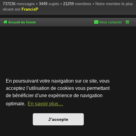
737236
messages •
3449
sujets •
21259
membres • Notre membre le plus
récent est
FrancisP
Accueil du forum
Nous contacter
En poursuivant votre navigation sur ce site, vous
acceptez l’utilisation de cookies vous permettant
de bénéficier d’une expérience de navigation
Développé par
phpBB
® Forum Software © phpBB Limited
Style par
Arty
- phpBB 3.3 par MrGaby
optimale.
En savoir plus…
Traduction française officielle
©
Qiaeru
Confidentialité
|
Conditions
J’accepte