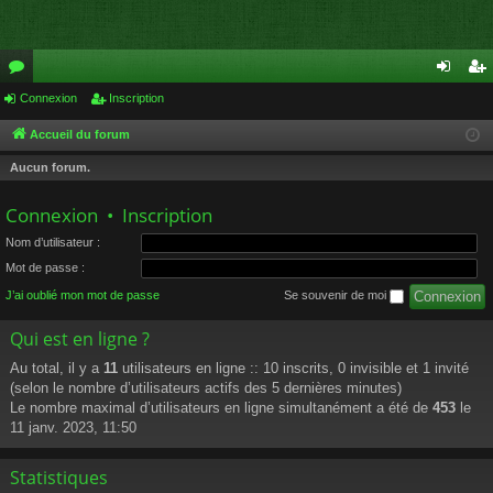
or
Connexion
Inscription
on
ns
u
ne
cri
Accueil du forum
m
xi
pti
Aucun forum.
s
on
on
Connexion
•
Inscription
Nom d’utilisateur :
Mot de passe :
J’ai oublié mon mot de passe
Se souvenir de moi
Qui est en ligne ?
Au total, il y a
11
utilisateurs en ligne :: 10 inscrits, 0 invisible et 1 invité
(selon le nombre d’utilisateurs actifs des 5 dernières minutes)
Le nombre maximal d’utilisateurs en ligne simultanément a été de
453
le
11 janv. 2023, 11:50
Statistiques