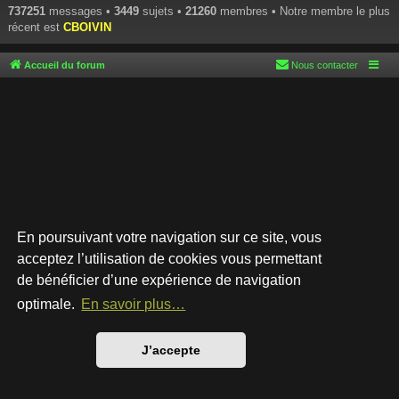
737251
messages •
3449
sujets •
21260
membres • Notre membre le plus
récent est
CBOIVIN
Accueil du forum
Nous contacter
En poursuivant votre navigation sur ce site, vous
acceptez l’utilisation de cookies vous permettant
de bénéficier d’une expérience de navigation
Développé par
phpBB
® Forum Software © phpBB Limited
Style par
Arty
- phpBB 3.3 par MrGaby
optimale.
En savoir plus…
Traduction française officielle
©
Qiaeru
Confidentialité
|
Conditions
J’accepte