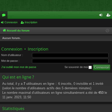
or
Connexion
Inscription
on
ns
u
ne
cri
Accueil du forum
m
xi
pti
Aucun forum.
s
on
on
Connexion
•
Inscription
Nom d’utilisateur :
Mot de passe :
J’ai oublié mon mot de passe
Se souvenir de moi
Qui est en ligne ?
Au total, il y a
7
utilisateurs en ligne :: 6 inscrits, 0 invisible et 1 invité
(selon le nombre d’utilisateurs actifs des 5 dernières minutes)
Le nombre maximal d’utilisateurs en ligne simultanément a été de
453
le
11 janv. 2023, 11:50
Statistiques