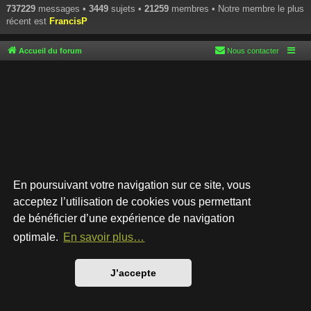
737229
messages •
3449
sujets •
21259
membres • Notre membre le plus
récent est
FrancisP
Accueil du forum
Nous contacter
En poursuivant votre navigation sur ce site, vous
acceptez l’utilisation de cookies vous permettant
de bénéficier d’une expérience de navigation
Développé par
phpBB
® Forum Software © phpBB Limited
Style par
Arty
- phpBB 3.3 par MrGaby
optimale.
En savoir plus…
Traduction française officielle
©
Qiaeru
Confidentialité
|
Conditions
J’accepte