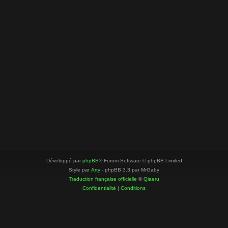
Développé par
phpBB
® Forum Software © phpBB Limited
Style par
Arty
- phpBB 3.3 par MrGaby
Traduction française officielle
©
Qiaeru
Confidentialité
|
Conditions