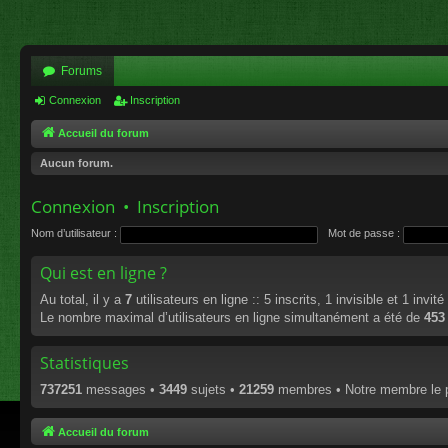
Forums
Connexion
Inscription
Accueil du forum
Aucun forum.
Connexion
•
Inscription
Nom d’utilisateur :
Mot de passe :
Qui est en ligne ?
Au total, il y a
7
utilisateurs en ligne :: 5 inscrits, 1 invisible et 1 invi
Le nombre maximal d’utilisateurs en ligne simultanément a été de
453
Statistiques
737251
messages •
3449
sujets •
21259
membres • Notre membre le p
Accueil du forum