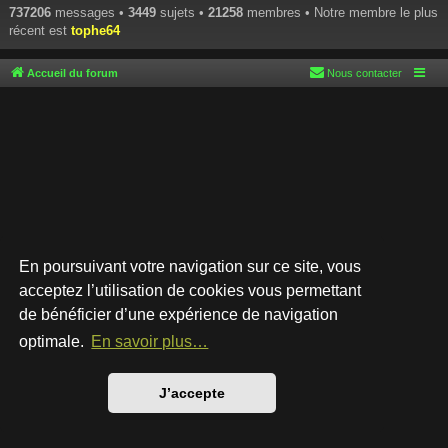
737206
messages •
3449
sujets •
21258
membres • Notre membre le plus
récent est
tophe64
Accueil du forum
Nous contacter
En poursuivant votre navigation sur ce site, vous
acceptez l’utilisation de cookies vous permettant
de bénéficier d’une expérience de navigation
Développé par
phpBB
® Forum Software © phpBB Limited
Style par
Arty
- phpBB 3.3 par MrGaby
optimale.
En savoir plus…
Traduction française officielle
©
Qiaeru
Confidentialité
|
Conditions
J’accepte