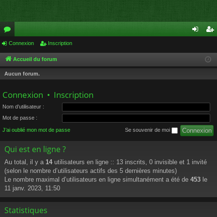
or
Connexion
Inscription
on
ns
u
ne
cri
Accueil du forum
m
xi
pti
Aucun forum.
s
on
on
Connexion
•
Inscription
Nom d’utilisateur :
Mot de passe :
J’ai oublié mon mot de passe
Se souvenir de moi
Qui est en ligne ?
Au total, il y a
14
utilisateurs en ligne :: 13 inscrits, 0 invisible et 1 invité
(selon le nombre d’utilisateurs actifs des 5 dernières minutes)
Le nombre maximal d’utilisateurs en ligne simultanément a été de
453
le
11 janv. 2023, 11:50
Statistiques