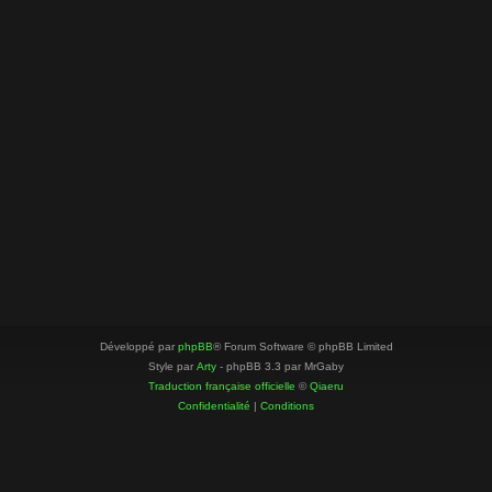
Développé par
phpBB
® Forum Software © phpBB Limited
Style par
Arty
- phpBB 3.3 par MrGaby
Traduction française officielle
©
Qiaeru
Confidentialité
|
Conditions