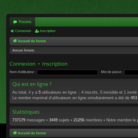
Forums
Connexion
Inscription
Accueil du forum
Aucun forum.
Connexion
•
Inscription
Nom d’utilisateur :
Mot de passe :
Qui est en ligne ?
Au total, il y a
5
utilisateurs en ligne :: 4 inscrits, 0 invisible et 1 invi
Le nombre maximal d’utilisateurs en ligne simultanément a été de
453
Statistiques
737179
messages •
3449
sujets •
21256
membres • Notre membre le p
Accueil du forum