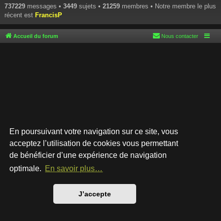
737229
messages •
3449
sujets •
21259
membres • Notre membre le plus
récent est
FrancisP
Accueil du forum
Nous contacter
En poursuivant votre navigation sur ce site, vous
acceptez l’utilisation de cookies vous permettant
de bénéficier d’une expérience de navigation
Développé par
phpBB
® Forum Software © phpBB Limited
Style par
Arty
- phpBB 3.3 par MrGaby
optimale.
En savoir plus…
Traduction française officielle
©
Qiaeru
Confidentialité
|
Conditions
J’accepte