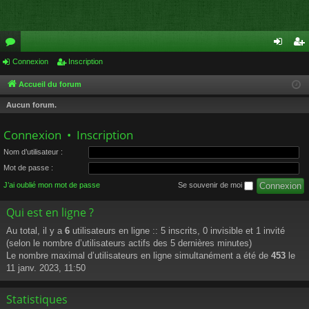
or
Connexion
Inscription
on
ns
u
ne
cri
Accueil du forum
m
xi
pti
Aucun forum.
s
on
on
Connexion
•
Inscription
Nom d’utilisateur :
Mot de passe :
J’ai oublié mon mot de passe
Se souvenir de moi
Qui est en ligne ?
Au total, il y a
6
utilisateurs en ligne :: 5 inscrits, 0 invisible et 1 invité
(selon le nombre d’utilisateurs actifs des 5 dernières minutes)
Le nombre maximal d’utilisateurs en ligne simultanément a été de
453
le
11 janv. 2023, 11:50
Statistiques