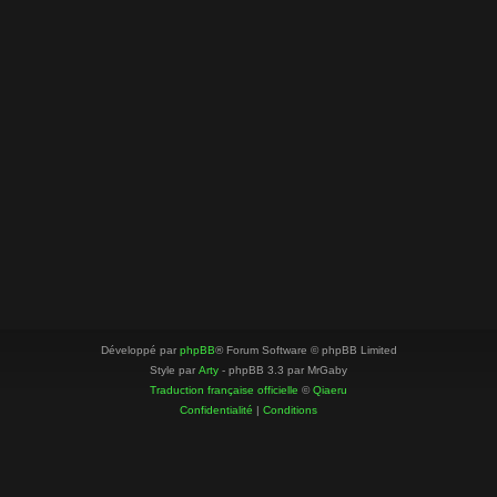
Développé par
phpBB
® Forum Software © phpBB Limited
Style par
Arty
- phpBB 3.3 par MrGaby
Traduction française officielle
©
Qiaeru
Confidentialité
|
Conditions