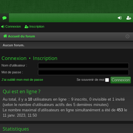
or
Connexion
Inscription
on
ns
u
ne
cri
Accueil du forum
m
xi
pti
Aucun forum.
s
on
on
Connexion
•
Inscription
Nom d’utilisateur :
Mot de passe :
J’ai oublié mon mot de passe
Se souvenir de moi
Qui est en ligne ?
Au total, il y a
10
utilisateurs en ligne :: 9 inscrits, 0 invisible et 1 invité
(selon le nombre d’utilisateurs actifs des 5 dernières minutes)
Le nombre maximal d’utilisateurs en ligne simultanément a été de
453
le
11 janv. 2023, 11:50
Statistiques