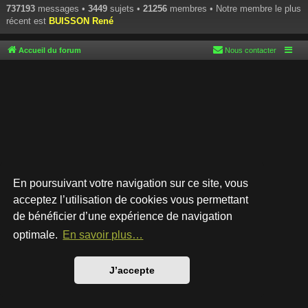
737193
messages •
3449
sujets •
21256
membres • Notre membre le plus
récent est
BUISSON René
Accueil du forum
Nous contacter
En poursuivant votre navigation sur ce site, vous
acceptez l’utilisation de cookies vous permettant
de bénéficier d’une expérience de navigation
Développé par
phpBB
® Forum Software © phpBB Limited
Style par
Arty
- phpBB 3.3 par MrGaby
optimale.
En savoir plus…
Traduction française officielle
©
Qiaeru
Confidentialité
|
Conditions
J’accepte