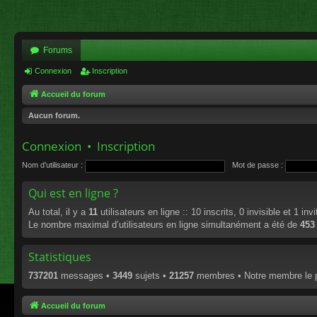
Forums
Connexion
Inscription
Accueil du forum
Aucun forum.
Connexion
•
Inscription
Nom d’utilisateur :
Mot de passe :
Qui est en ligne ?
Au total, il y a
11
utilisateurs en ligne :: 10 inscrits, 0 invisible et 1 in
Le nombre maximal d’utilisateurs en ligne simultanément a été de
453
Statistiques
737201
messages •
3449
sujets •
21257
membres • Notre membre le p
Accueil du forum