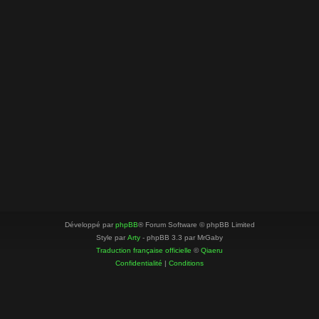
Développé par
phpBB
® Forum Software © phpBB Limited
Style par
Arty
- phpBB 3.3 par MrGaby
Traduction française officielle
©
Qiaeru
Confidentialité
|
Conditions