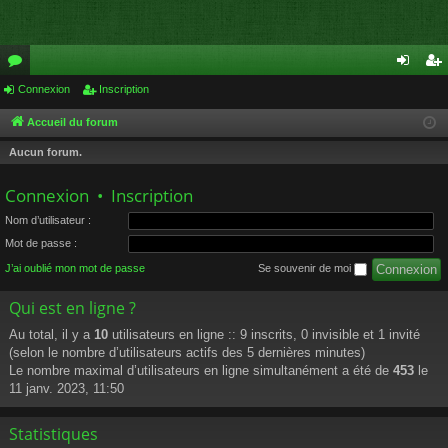
or
Connexion
Inscription
on
ns
u
ne
cri
Accueil du forum
m
xi
pti
Aucun forum.
s
on
on
Connexion
•
Inscription
Nom d’utilisateur :
Mot de passe :
J’ai oublié mon mot de passe
Se souvenir de moi
Qui est en ligne ?
Au total, il y a
10
utilisateurs en ligne :: 9 inscrits, 0 invisible et 1 invité
(selon le nombre d’utilisateurs actifs des 5 dernières minutes)
Le nombre maximal d’utilisateurs en ligne simultanément a été de
453
le
11 janv. 2023, 11:50
Statistiques