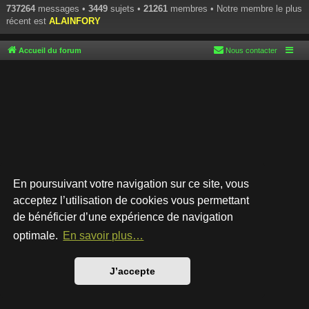
737264
messages •
3449
sujets •
21261
membres • Notre membre le plus
récent est
ALAINFORY
Accueil du forum
Nous contacter
En poursuivant votre navigation sur ce site, vous
acceptez l’utilisation de cookies vous permettant
de bénéficier d’une expérience de navigation
Développé par
phpBB
® Forum Software © phpBB Limited
Style par
Arty
- phpBB 3.3 par MrGaby
optimale.
En savoir plus…
Traduction française officielle
©
Qiaeru
Confidentialité
|
Conditions
J’accepte