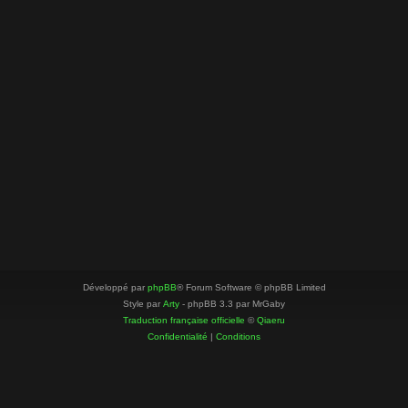
Développé par
phpBB
® Forum Software © phpBB Limited
Style par
Arty
- phpBB 3.3 par MrGaby
Traduction française officielle
©
Qiaeru
Confidentialité
|
Conditions