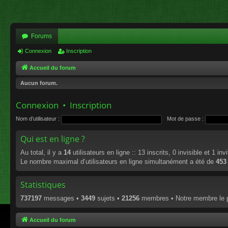
Forums
Connexion
Inscription
Accueil du forum
Aucun forum.
Connexion
•
Inscription
Nom d’utilisateur :
Mot de passe :
Qui est en ligne ?
Au total, il y a
14
utilisateurs en ligne :: 13 inscrits, 0 invisible et 1 i
Le nombre maximal d’utilisateurs en ligne simultanément a été de
453
Statistiques
737197
messages •
3449
sujets •
21256
membres • Notre membre le p
Accueil du forum