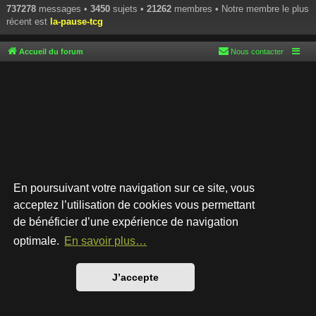
737278
messages •
3450
sujets •
21262
membres • Notre membre le plus
récent est
la-pause-tcg
Accueil du forum
Nous contacter
En poursuivant votre navigation sur ce site, vous
acceptez l’utilisation de cookies vous permettant
de bénéficier d’une expérience de navigation
Développé par
phpBB
® Forum Software © phpBB Limited
Style par
Arty
- phpBB 3.3 par MrGaby
optimale.
En savoir plus…
Traduction française officielle
©
Qiaeru
Confidentialité
|
Conditions
J’accepte