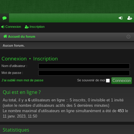
or
Connexion
Inscription
on
ns
u
ne
cri
Accueil du forum
m
xi
pti
Aucun forum.
s
on
on
Connexion
•
Inscription
Nom d’utilisateur :
Mot de passe :
J’ai oublié mon mot de passe
Se souvenir de moi
Qui est en ligne ?
Au total, il y a
6
utilisateurs en ligne :: 5 inscrits, 0 invisible et 1 invité
(selon le nombre d’utilisateurs actifs des 5 dernières minutes)
Le nombre maximal d’utilisateurs en ligne simultanément a été de
453
le
11 janv. 2023, 11:50
Statistiques