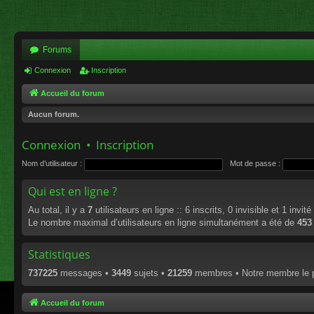
Forums
Connexion
Inscription
Accueil du forum
Aucun forum.
Connexion
•
Inscription
Nom d’utilisateur :
Mot de passe :
Qui est en ligne ?
Au total, il y a
7
utilisateurs en ligne :: 6 inscrits, 0 invisible et 1 invi
Le nombre maximal d’utilisateurs en ligne simultanément a été de
453
Statistiques
737225
messages •
3449
sujets •
21259
membres • Notre membre le p
Accueil du forum