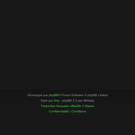
Développé par
phpBB
® Forum Software © phpBB Limited
Style par
Arty
- phpBB 3.3 par MrGaby
Traduction française officielle
©
Qiaeru
Confidentialité
|
Conditions