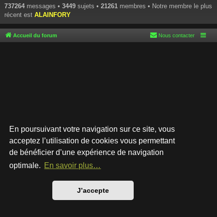
737264
messages •
3449
sujets •
21261
membres • Notre membre le plus
récent est
ALAINFORY
Accueil du forum
Nous contacter
En poursuivant votre navigation sur ce site, vous
acceptez l’utilisation de cookies vous permettant
de bénéficier d’une expérience de navigation
Développé par
phpBB
® Forum Software © phpBB Limited
Style par
Arty
- phpBB 3.3 par MrGaby
optimale.
En savoir plus…
Traduction française officielle
©
Qiaeru
Confidentialité
|
Conditions
J’accepte