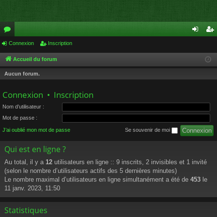
or
Connexion
Inscription
on
ns
u
ne
cri
Accueil du forum
m
xi
pti
Aucun forum.
s
on
on
Connexion
•
Inscription
Nom d’utilisateur :
Mot de passe :
J’ai oublié mon mot de passe
Se souvenir de moi
Qui est en ligne ?
Au total, il y a
12
utilisateurs en ligne :: 9 inscrits, 2 invisibles et 1 invité
(selon le nombre d’utilisateurs actifs des 5 dernières minutes)
Le nombre maximal d’utilisateurs en ligne simultanément a été de
453
le
11 janv. 2023, 11:50
Statistiques