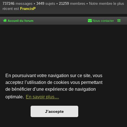
737246
messages •
3449
sujets •
21259
membres • Notre membre le plus
récent est
FrancisP
Accueil du forum
Nous contacter
En poursuivant votre navigation sur ce site, vous
acceptez l’utilisation de cookies vous permettant
de bénéficier d’une expérience de navigation
Développé par
phpBB
® Forum Software © phpBB Limited
Style par
Arty
- phpBB 3.3 par MrGaby
optimale.
En savoir plus…
Traduction française officielle
©
Qiaeru
Confidentialité
|
Conditions
J’accepte