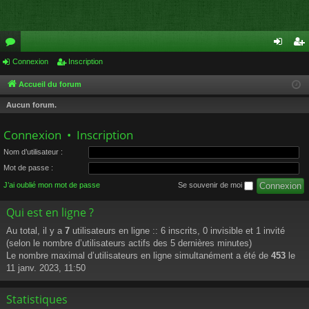
or
Connexion
Inscription
on
ns
u
ne
cri
Accueil du forum
m
xi
pti
Aucun forum.
s
on
on
Connexion
•
Inscription
Nom d’utilisateur :
Mot de passe :
J’ai oublié mon mot de passe
Se souvenir de moi
Qui est en ligne ?
Au total, il y a
7
utilisateurs en ligne :: 6 inscrits, 0 invisible et 1 invité
(selon le nombre d’utilisateurs actifs des 5 dernières minutes)
Le nombre maximal d’utilisateurs en ligne simultanément a été de
453
le
11 janv. 2023, 11:50
Statistiques