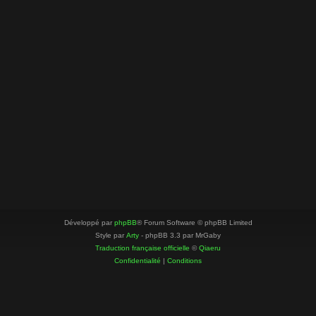
Développé par
phpBB
® Forum Software © phpBB Limited
Style par
Arty
- phpBB 3.3 par MrGaby
Traduction française officielle
©
Qiaeru
Confidentialité
|
Conditions