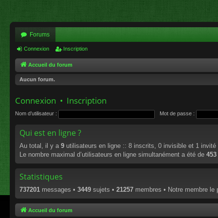
Forums
Connexion
Inscription
Accueil du forum
Aucun forum.
Connexion
•
Inscription
Nom d’utilisateur :
Mot de passe :
Qui est en ligne ?
Au total, il y a
9
utilisateurs en ligne :: 8 inscrits, 0 invisible et 1 invi
Le nombre maximal d’utilisateurs en ligne simultanément a été de
453
Statistiques
737201
messages •
3449
sujets •
21257
membres • Notre membre le p
Accueil du forum