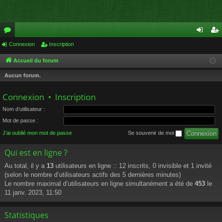
or
Connexion
Inscription
on
ns
u
ne
cri
Accueil du forum
m
xi
pti
Aucun forum.
s
on
on
Connexion
•
Inscription
Nom d’utilisateur :
Mot de passe :
J’ai oublié mon mot de passe
Se souvenir de moi
Qui est en ligne ?
Au total, il y a
13
utilisateurs en ligne :: 12 inscrits, 0 invisible et 1 invité
(selon le nombre d’utilisateurs actifs des 5 dernières minutes)
Le nombre maximal d’utilisateurs en ligne simultanément a été de
453
le
11 janv. 2023, 11:50
Statistiques