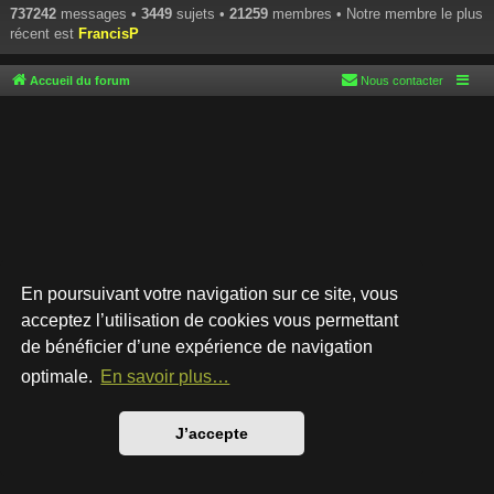
737242
messages •
3449
sujets •
21259
membres • Notre membre le plus
récent est
FrancisP
Accueil du forum
Nous contacter
En poursuivant votre navigation sur ce site, vous
acceptez l’utilisation de cookies vous permettant
de bénéficier d’une expérience de navigation
Développé par
phpBB
® Forum Software © phpBB Limited
Style par
Arty
- phpBB 3.3 par MrGaby
optimale.
En savoir plus…
Traduction française officielle
©
Qiaeru
Confidentialité
|
Conditions
J’accepte