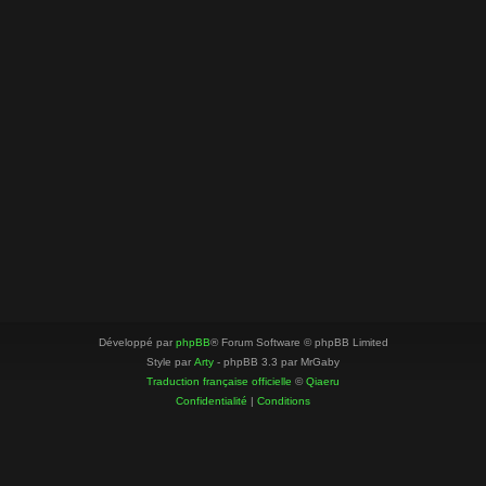
Développé par
phpBB
® Forum Software © phpBB Limited
Style par
Arty
- phpBB 3.3 par MrGaby
Traduction française officielle
©
Qiaeru
Confidentialité
|
Conditions