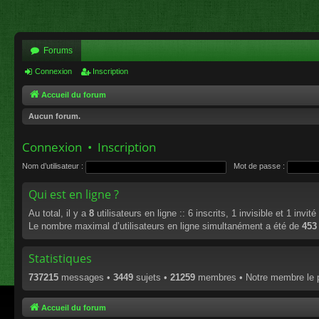
Forums
Connexion
Inscription
Accueil du forum
Aucun forum.
Connexion
•
Inscription
Nom d’utilisateur :
Mot de passe :
Qui est en ligne ?
Au total, il y a
8
utilisateurs en ligne :: 6 inscrits, 1 invisible et 1 invi
Le nombre maximal d’utilisateurs en ligne simultanément a été de
453
Statistiques
737215
messages •
3449
sujets •
21259
membres • Notre membre le p
Accueil du forum