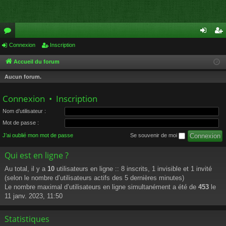
or
Connexion
Inscription
on
ns
u
ne
cri
Accueil du forum
m
xi
pti
Aucun forum.
s
on
on
Connexion
•
Inscription
Nom d’utilisateur :
Mot de passe :
J’ai oublié mon mot de passe
Se souvenir de moi
Qui est en ligne ?
Au total, il y a
10
utilisateurs en ligne :: 8 inscrits, 1 invisible et 1 invité
(selon le nombre d’utilisateurs actifs des 5 dernières minutes)
Le nombre maximal d’utilisateurs en ligne simultanément a été de
453
le
11 janv. 2023, 11:50
Statistiques