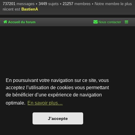
737201
messages •
3449
sujets •
21257
membres • Notre membre le plus
récent est
BastienA
Accueil du forum
Nous contacter
En poursuivant votre navigation sur ce site, vous
acceptez l’utilisation de cookies vous permettant
de bénéficier d’une expérience de navigation
Développé par
phpBB
® Forum Software © phpBB Limited
Style par
Arty
- phpBB 3.3 par MrGaby
optimale.
En savoir plus…
Traduction française officielle
©
Qiaeru
Confidentialité
|
Conditions
J’accepte