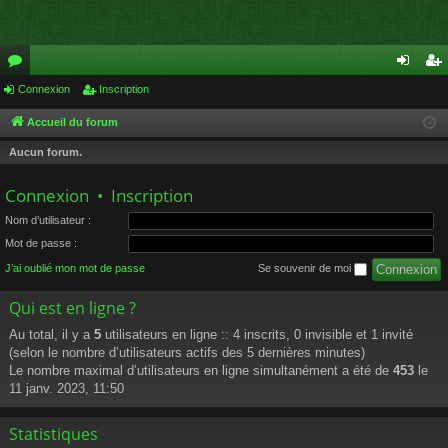
or
Connexion
Inscription
on
ns
u
ne
cri
Accueil du forum
m
xi
pti
Aucun forum.
s
on
on
Connexion
•
Inscription
Nom d’utilisateur :
Mot de passe :
J’ai oublié mon mot de passe
Se souvenir de moi
Qui est en ligne ?
Au total, il y a
5
utilisateurs en ligne :: 4 inscrits, 0 invisible et 1 invité
(selon le nombre d’utilisateurs actifs des 5 dernières minutes)
Le nombre maximal d’utilisateurs en ligne simultanément a été de
453
le
11 janv. 2023, 11:50
Statistiques