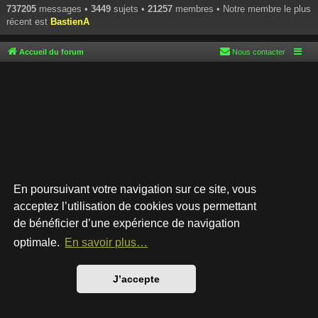
737205
messages •
3449
sujets •
21257
membres • Notre membre le plus
récent est
BastienA
Accueil du forum
Nous contacter
En poursuivant votre navigation sur ce site, vous
acceptez l’utilisation de cookies vous permettant
de bénéficier d’une expérience de navigation
Développé par
phpBB
® Forum Software © phpBB Limited
Style par
Arty
- phpBB 3.3 par MrGaby
optimale.
En savoir plus…
Traduction française officielle
©
Qiaeru
Confidentialité
|
Conditions
J’accepte