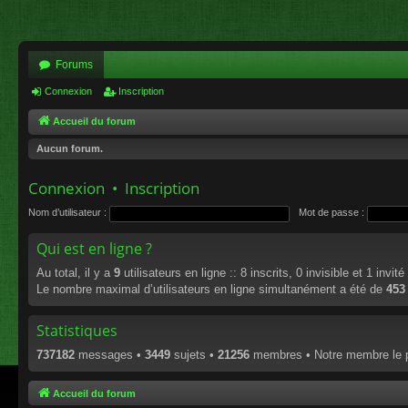
Forums
Connexion
Inscription
Accueil du forum
Aucun forum.
Connexion
•
Inscription
Nom d’utilisateur :
Mot de passe :
Qui est en ligne ?
Au total, il y a
9
utilisateurs en ligne :: 8 inscrits, 0 invisible et 1 invi
Le nombre maximal d’utilisateurs en ligne simultanément a été de
453
Statistiques
737182
messages •
3449
sujets •
21256
membres • Notre membre le p
Accueil du forum