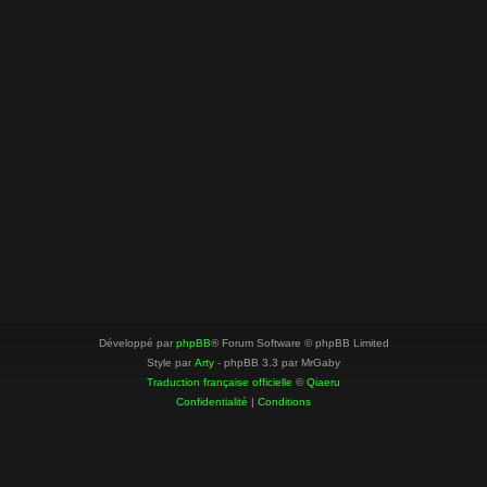
Développé par
phpBB
® Forum Software © phpBB Limited
Style par
Arty
- phpBB 3.3 par MrGaby
Traduction française officielle
©
Qiaeru
Confidentialité
|
Conditions