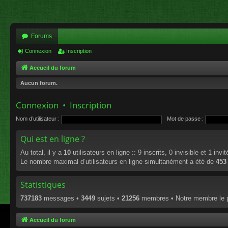
Forums
Connexion
Inscription
Accueil du forum
Aucun forum.
Connexion
•
Inscription
Nom d’utilisateur :
Mot de passe :
Qui est en ligne ?
Au total, il y a
10
utilisateurs en ligne :: 9 inscrits, 0 invisible et 1 inv
Le nombre maximal d’utilisateurs en ligne simultanément a été de
453
Statistiques
737183
messages •
3449
sujets •
21256
membres • Notre membre le p
Accueil du forum