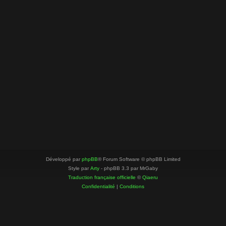
Développé par
phpBB
® Forum Software © phpBB Limited
Style par
Arty
- phpBB 3.3 par MrGaby
Traduction française officielle
©
Qiaeru
Confidentialité
|
Conditions